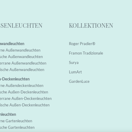
SSENLEUCHTEN
KOLLEKTIONEN
wandleuchten
Roger Pradier®
rne Außenwandleuchten
Framon Tradizionale
ische Außenwandleuchten
Surya
terrane Außenwandleuchten
rische Außenwandleuchten
LumArt
-Deckenleuchten
GardenLuce
rne Außendeckenleuchten
ische Außen-Deckenleuchten
terrane Außen-Deckenleuchten
rische Außen-Deckenleuchten
nleuchten
rne Garten
leuchten
ische Garten
leuchten