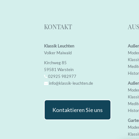
KONTAKT
AU
Klassik Leuchten
Außen
Volker Maiwald
M
ode
K
lass
Kirchweg 85
M
edi
59581 Warstein
H
isto
02925 982977
info@klassik-leuchten.de
Außen
M
ode
K
lass
M
edi
Kontaktieren Sie uns
H
isto
Garte
M
ode
K
lass