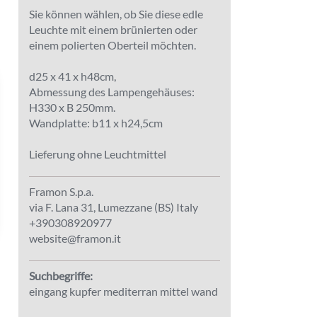
Sie können wählen, ob Sie diese edle
Leuchte mit einem brünierten oder
einem polierten Oberteil möchten.
d25 x 41 x h48cm,
Abmessung des Lampengehäuses:
H330 x B 250mm.
Wandplatte: b11 x h24,5cm
Lieferung ohne Leuchtmittel
Framon S.p.a.
via F. Lana 31, Lumezzane (BS) Italy
+390308920977
website@framon.it
Suchbegriffe:
eingang kupfer mediterran mittel wand