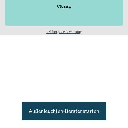
Thorsten
Prüfung der Bewertung
Sie möchten wissen, welche
Außenleuchten zu Ihrem Haus
passen?
Nutzen Sie unseren Außenleuchten-Berater und erhalten
Sie passende Empfehlungen für Ihr Projekt.
Außenleuchten-Berater starten