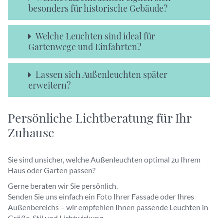
individuelle Lichtberatung. Anhand eines Fotos
besonders für historische Gebäude?
Ihrer Fassade oder Ihres Gartens empfehlen wir
passende Leuchten in Größe, Stil und
Für historische Fassaden eignen sich Leuchten
Welche Leuchten sind ideal für
Lichtwirkung.
mit klassischer Formensprache, hochwertigen
Gartenwege und Einfahrten?
Nutzen Sie auch unsere Ratgeber zur Auswahl
Materialien und ruhiger Lichtwirkung.
der passenden Außenbeleuchtung für weitere
Besonders harmonisch wirken Modelle aus
Planungstipps.
Wegeleuchten und Standleuchten sorgen für
Lassen sich Außenleuchten später
Messing, Bronze oder Zink.
sichere Orientierung und setzen gleichzeitig
erweitern?
stilvolle Lichtakzente. Die Höhe der Leuchte
sollte zur Breite des Weges passen.
Viele Leuchtenserien sind modular aufgebaut
Persönliche Lichtberatung für Ihr
und haben eine sehr lange Produktlaufzeit. So
Zuhause
können Wandleuchten, Gartenleuchten und
Standleuchten im gleichen Design später
ergänzt werden.
Sie sind unsicher, welche Außenleuchten optimal zu Ihrem
Haus oder Garten passen?
Gerne beraten wir Sie persönlich.
Senden Sie uns einfach ein Foto Ihrer Fassade oder Ihres
Außenbereichs – wir empfehlen Ihnen passende Leuchten in
Größe, Stil und Lichtwirkung.