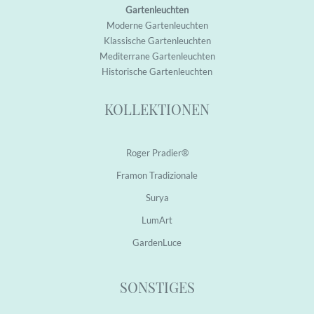
Gartenleuchten
M
oderne Garten
leuchten
K
lassische Garten
leuchten
M
editerrane Garten
leuchten
H
istorische Garten
leuchten
KOLLEKTIONEN
Roger Pradier®
Framon Tradizionale
Surya
LumArt
GardenLuce
SONSTIGES