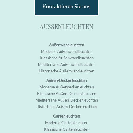
Kontaktieren Sie uns
AUSSENLEUCHTEN
Außenwandleuchten
M
oderne Außenwandleuchten
K
lassische Außenwandleuchten
M
editerrane Außenwandleuchten
H
istorische Außenwandleuchten
Außen-Deckenleuchten
M
oderne Außendeckenleuchten
K
lassische Außen-Deckenleuchten
M
editerrane Außen-Deckenleuchten
H
istorische Außen-Deckenleuchten
Gartenleuchten
M
oderne Garten
leuchten
K
lassische Garten
leuchten