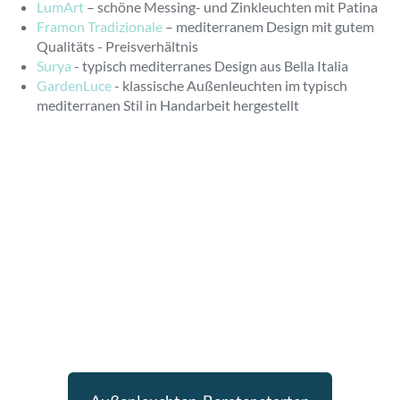
LumArt
– schöne Messing- und Zinkleuchten mit Patina
Framon Tradizionale
– mediterranem Design mit gutem
Qualitäts - Preisverhältnis
Surya
- typisch mediterranes Design aus Bella Italia
GardenLuce
- klassische Außenleuchten im typisch
mediterranen Stil in Handarbeit hergestellt
Sie möchten wissen, welche
Außenleuchten zu Ihrem Haus
passen?
Nutzen Sie unseren Außenleuchten-Berater und erhalten
Sie passende Empfehlungen für Ihr Projekt.