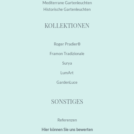
M
editerrane Garten
leuchten
H
istorische Garten
leuchten
KOLLEKTIONEN
Roger Pradier®
Framon Tradizionale
Surya
LumArt
GardenLuce
SONSTIGES
Referenzen
Hier können Sie uns bewerten