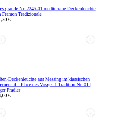
es grande Nr. 2245-01 mediterrane Deckenleuchte
n Framon Tradizionale
1,30 €
ßen-Deckenleuchte aus Messing im klassischen
ernenstil – Place des Vosges 1 Tradition Nr. 01 |
er Pradier
4,00 €