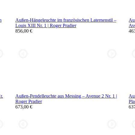
n
Außen-Hängeleuchte im französischen Laternenstil –
Au
Louis XIII Nr. 1 | Roger Pradier
Ave
856,00 €
46
r.
Außen-Pendelleuchte aus Messing – Avenue 2 Nr. 1 |
Auß
Roger Pradier
Pla
673,00 €
63