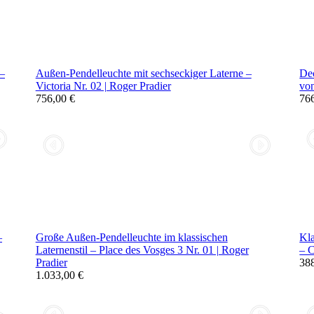
 –
Außen-Pendelleuchte mit sechseckiger Laterne –
De
Victoria Nr. 02 | Roger Pradier
vo
756,00 €
76
–
Große Außen-Pendelleuchte im klassischen
Kla
Laternenstil – Place des Vosges 3 Nr. 01 | Roger
– C
Pradier
38
1.033,00 €