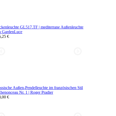
ckenleuchte GL517.TF | mediterrane Außenleuchte
n GardenLuce
6,25 €
ssische Außen-Pendelleuchte im französischen Stil
henonceau Nr. 1 | Roger Pradier
8,00 €