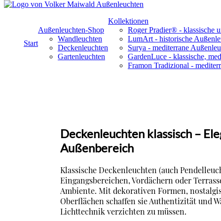
Kollektionen
Außenleuchten-Shop
Roger Pradier® - klassische
Wandleuchten
LumArt - historische Außenl
Start
Deckenleuchten
Surya - mediterrane Außenle
Gartenleuchten
GardenLuce - klassische, med
Framon Tradizional - mediter
Deckenleuchten klassisch – El
Außenbereich
Klassische Deckenleuchten (auch Pendelleuc
Eingangsbereichen, Vordächern oder Terrasse
Ambiente. Mit dekorativen Formen, nostalgi
Oberflächen schaffen sie Authentizität und
Lichttechnik verzichten zu müssen.