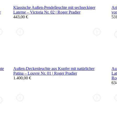
Klassische Außen-Pendelleuchte mit sechseckiger
Ari
r
Laterne – Victoria Nr. 02 | Roger Pradier
vo
443,00 €
53
hte
Außen-Deckenleuchte aus Kupfer mit natürlicher
Au
Patina – Louvre Nr. 01 | Roger Pradier
Lat
1.400,00 €
Rog
63