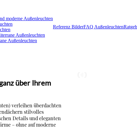
 und moderne Außenleuchten
euchten
Referenz Bilder
FAQ Außenleuchten
Ratgeb
uchten
iterrane Außenleuchten
rane Außenleuchten
eganz über Ihrem
hten) verleihen überdachten
ndächern stilvolles
schen Details und eleganten
 Wärme – ohne auf moderne