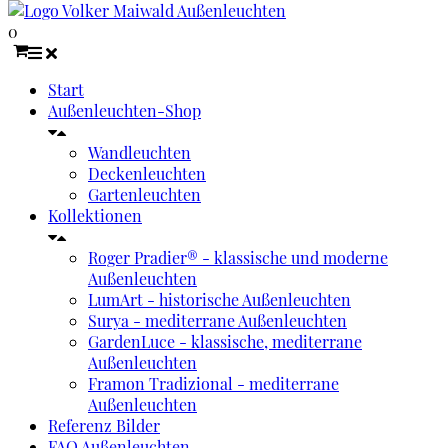
0
Start
Außenleuchten-Shop
Wandleuchten
Deckenleuchten
Gartenleuchten
Kollektionen
Roger Pradier® - klassische und moderne
Außenleuchten
LumArt - historische Außenleuchten
Surya - mediterrane Außenleuchten
GardenLuce - klassische, mediterrane
Außenleuchten
Framon Tradizional - mediterrane
Außenleuchten
Referenz Bilder
FAQ Außenleuchten