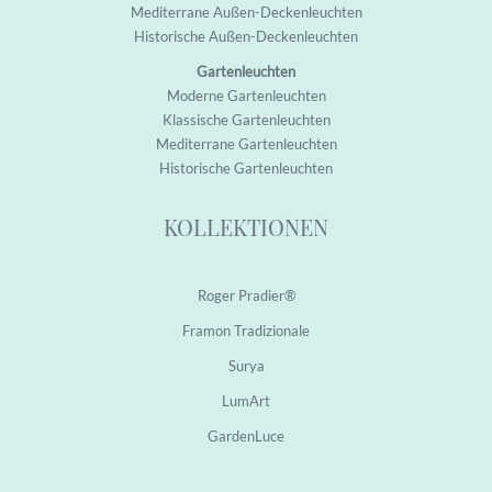
M
editerrane Außen-Deckenleuchten
H
istorische Außen-Deckenleuchten
Gartenleuchten
M
oderne Garten
leuchten
K
lassische Garten
leuchten
M
editerrane Garten
leuchten
H
istorische Garten
leuchten
KOLLEKTIONEN
Roger Pradier®
Framon Tradizionale
Surya
LumArt
GardenLuce