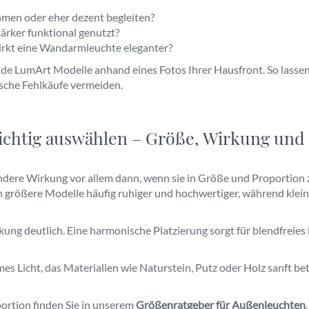
ahmen oder eher dezent begleiten?
ärker funktional genutzt?
irkt eine Wandarmleuchte eleganter?
de LumArt Modelle anhand eines Fotos Ihrer Hausfront. So lasse
ische Fehlkäufe vermeiden.
ichtig auswählen – Größe, Wirkung und 
ndere Wirkung vor allem dann, wenn sie in Größe und Proportion 
größere Modelle häufig ruhiger und hochwertiger, während kleine
ng deutlich. Eine harmonische Platzierung sorgt für blendfreies 
s Licht, das Materialien wie Naturstein, Putz oder Holz sanft b
ortion finden Sie in unserem
Größenratgeber für Außenleuchten
.