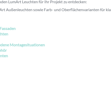
enden LumArt Leuchten für Ihr Projekt zu entdecken:
umArt Außenleuchten sowie Farb- und Oberflächenvarianten für klas
 Fassaden
chten
iedene Montagesituationen
ehör
anten