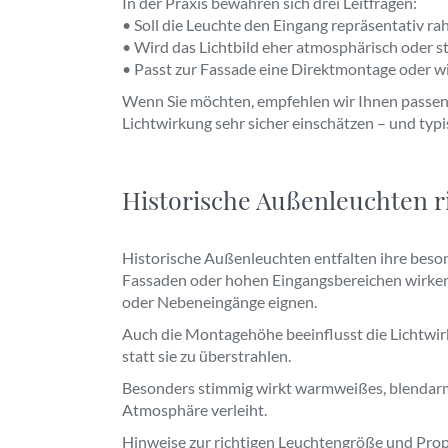
In der Praxis bewähren sich drei Leitfragen:
• Soll die Leuchte den Eingang repräsentativ r
• Wird das Lichtbild eher atmosphärisch oder st
• Passt zur Fassade eine Direktmontage oder w
Wenn Sie möchten, empfehlen wir Ihnen passen
Lichtwirkung sehr sicher einschätzen – und typ
Historische Außenleuchten r
Historische Außenleuchten entfalten ihre beso
Fassaden oder hohen Eingangsbereichen wirken 
oder Nebeneingänge eignen.
Auch die Montagehöhe beeinflusst die Lichtwirku
statt sie zu überstrahlen.
Besonders stimmig wirkt warmweißes, blendarme
Atmosphäre verleiht.
Hinweise zur richtigen Leuchtengröße und Prop