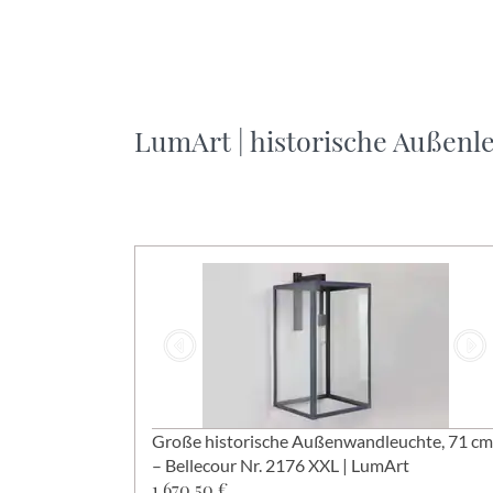
LumArt | historische Außenl
Große historische Außenwandleuchte, 71 cm
– Bellecour Nr. 2176 XXL | LumArt
1.670,50 €