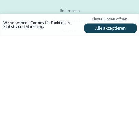
Referenzen
Einstellungen öffnen
Hier können Sie uns bewerten
Wir verwenden Cookies für Funktionen,
Statistik und Marketing.
Alle akzeptieren
Ratgeber
Versandkosten
Widerruf
AGB
Bildquellen
Entscheidungshilfe bei der Leuchtenauswahl
Widerruf
Copyright 2026 © Volker Maiwald Außenleuchten •
powered by SIMdesign.de
Vertrag widerrufen
•
Cookies
•
Datenschutz
•
Impressum