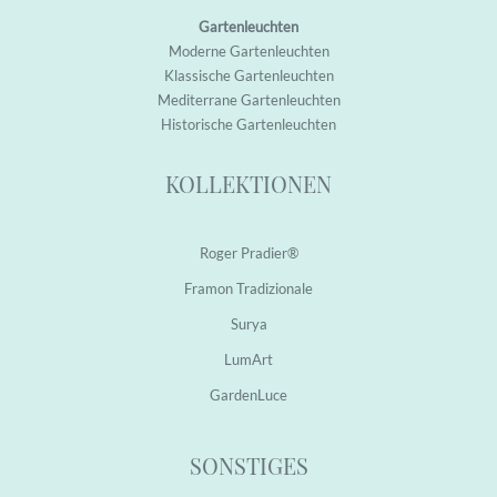
Gartenleuchten
M
oderne Garten
leuchten
K
lassische Garten
leuchten
M
editerrane Garten
leuchten
H
istorische Garten
leuchten
KOLLEKTIONEN
Roger Pradier®
Framon Tradizionale
Surya
LumArt
GardenLuce
SONSTIGES